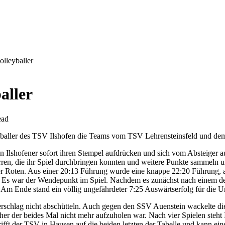
lleyballer
aller
ead
yballer des TSV Ilshofen die Teams vom TSV Lehrensteinsfeld und dem
nen Ilshofener sofort ihren Stempel aufdrücken und sich vom Absteiger 
erren, die ihr Spiel durchbringen konnten und weitere Punkte sammeln 
l der Roten. Aus einer 20:13 Führung wurde eine knappe 22:20 Führung, 
 Es war der Wendepunkt im Spiel. Nachdem es zunächst nach einem deut
 Am Ende stand ein völlig ungefährdeter 7:25 Auswärtserfolg für die Un
erschlag nicht abschütteln. Auch gegen den SSV Auenstein wackelte d
her der beides Mal nicht mehr aufzuholen war. Nach vier Spielen steht 
fft der TSV in Hausen auf die beiden letzten der Tabelle und kann ein