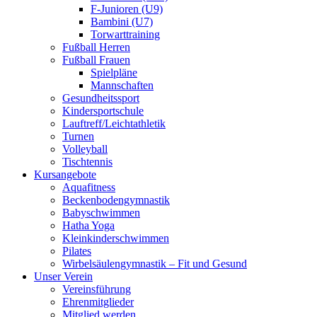
F-Junioren (U9)
Bambini (U7)
Torwarttraining
Fußball Herren
Fußball Frauen
Spielpläne
Mannschaften
Gesundheitssport
Kindersportschule
Lauftreff/Leichtathletik
Turnen
Volleyball
Tischtennis
Kursangebote
Aquafitness
Beckenbodengymnastik
Babyschwimmen
Hatha Yoga
Kleinkinderschwimmen
Pilates
Wirbelsäulengymnastik – Fit und Gesund
Unser Verein
Vereinsführung
Ehrenmitglieder
Mitglied werden