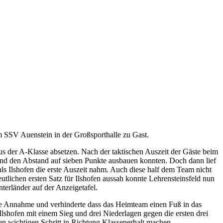
 SSV Auenstein in der Großsporthalle zu Gast.
aus der A-Klasse absetzen. Nach der taktischen Auszeit der Gäste beim
und den Abstand auf sieben Punkte ausbauen konnten. Doch dann lief
als Ilshofen die erste Auszeit nahm. Auch diese half dem Team nicht
lichen ersten Satz für Ilshofen aussah konnte Lehrensteinsfeld nun
terländer auf der Anzeigetafel.
ie Annahme und verhinderte dass das Heimteam einen Fuß in das
Ilshofen mit einem Sieg und drei Niederlagen gegen die ersten drei
en wichtigen Schritt in Richtung Klassenerhalt machen.