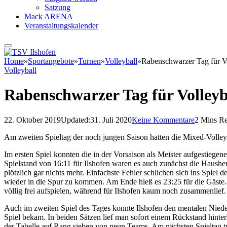
Satzung
Mack ARENA
Veranstaltungskalender
Home
»
Sportangebote
»
Turnen
»
Volleyball
»
Rabenschwarzer Tag für Vo
Volleyball
Rabenschwarzer Tag für Volleyb
22. Oktober 2019
Updated:
31. Juli 2020
Keine Kommentare
2 Mins R
Am zweiten Spieltag der noch jungen Saison hatten die Mixed-Volle
Im ersten Spiel konnten die in der Vorsaison als Meister aufgestiege
Spielstand von 16:11 für Ilshofen waren es auch zunächst die Haush
plötzlich gar nichts mehr. Einfachste Fehler schlichen sich ins Spie
wieder in die Spur zu kommen. Am Ende hieß es 23:25 für die Gäste.
völlig frei aufspielen, während für Ilshofen kaum noch zusammenlief.
Auch im zweiten Spiel des Tages konnte Ilshofen den mentalen Nied
Spiel bekam. In beiden Sätzen lief man sofort einem Rückstand hinter
der Tabelle auf Rang sieben von neun Teams. Am nächsten Spieltag tri