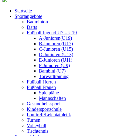
Startseite
Sportangebote
Badminton
Darts
Fußball Jugend U7 – U19
A-Junioren(U19)
B-Junioren (U17)
C-Junioren (U15)
D-Junioren (U13)
E-Junioren (U11)
F-Junioren (U9)
Bambini (U7)
Torwarttraining
Fußball Herren
Fußball Frauen
Spielpläne
Mannschaften
Gesundheitssport
Kindersportschule
Lauftreff/Leichtathletik
Turnen
Volleyball
Tischtennis