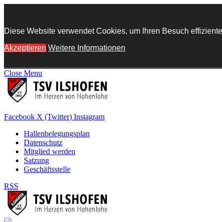
Diese Website verwendet Cookies, um Ihren Besuch effiziente
Akzeptieren
Weitere Informationen
Close Menu
Facebook
X (Twitter)
Instagram
Hallenbelegungsplan
Datenschutz
Mitglied werden
Satzung
Geschäftsstelle
RSS