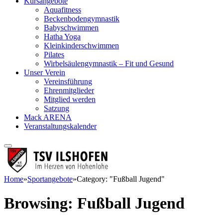
Kursangebote
Aquafitness
Beckenbodengymnastik
Babyschwimmen
Hatha Yoga
Kleinkinderschwimmen
Pilates
Wirbelsäulengymnastik – Fit und Gesund
Unser Verein
Vereinsführung
Ehrenmitglieder
Mitglied werden
Satzung
Mack ARENA
Veranstaltungskalender
Home
»
Sportangebote
»
Category: "Fußball Jugend"
Browsing:
Fußball Jugend