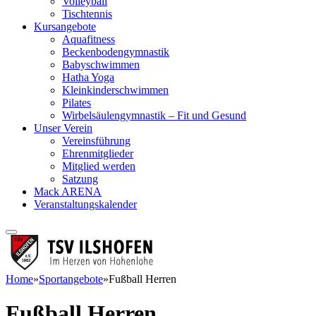
Volleyball
Tischtennis
Kursangebote
Aquafitness
Beckenbodengymnastik
Babyschwimmen
Hatha Yoga
Kleinkinderschwimmen
Pilates
Wirbelsäulengymnastik – Fit und Gesund
Unser Verein
Vereinsführung
Ehrenmitglieder
Mitglied werden
Satzung
Mack ARENA
Veranstaltungskalender
Home
»
Sportangebote
»
Fußball Herren
Fußball Herren