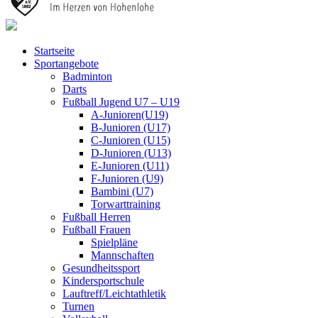
Startseite
Sportangebote
Badminton
Darts
Fußball Jugend U7 – U19
A-Junioren(U19)
B-Junioren (U17)
C-Junioren (U15)
D-Junioren (U13)
E-Junioren (U11)
F-Junioren (U9)
Bambini (U7)
Torwarttraining
Fußball Herren
Fußball Frauen
Spielpläne
Mannschaften
Gesundheitssport
Kindersportschule
Lauftreff/Leichtathletik
Turnen