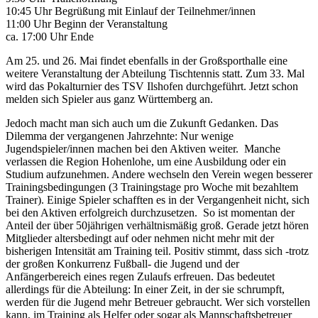
10:45 Uhr Begrüßung mit Einlauf der Teilnehmer/innen
11:00 Uhr Beginn der Veranstaltung
ca. 17:00 Uhr Ende
Am 25. und 26. Mai findet ebenfalls in der Großsporthalle eine
weitere Veranstaltung der Abteilung Tischtennis statt. Zum 33. Mal
wird das Pokalturnier des TSV Ilshofen durchgeführt. Jetzt schon
melden sich Spieler aus ganz Württemberg an.
Jedoch macht man sich auch um die Zukunft Gedanken. Das
Dilemma der vergangenen Jahrzehnte: Nur wenige
Jugendspieler/innen machen bei den Aktiven weiter. Manche
verlassen die Region Hohenlohe, um eine Ausbildung oder ein
Studium aufzunehmen. Andere wechseln den Verein wegen besserer
Trainingsbedingungen (3 Trainingstage pro Woche mit bezahltem
Trainer). Einige Spieler schafften es in der Vergangenheit nicht, sich
bei den Aktiven erfolgreich durchzusetzen. So ist momentan der
Anteil der über 50jährigen verhältnismäßig groß. Gerade jetzt hören
Mitglieder altersbedingt auf oder nehmen nicht mehr mit der
bisherigen Intensität am Training teil. Positiv stimmt, dass sich -trotz
der großen Konkurrenz Fußball- die Jugend und der
Anfängerbereich eines regen Zulaufs erfreuen. Das bedeutet
allerdings für die Abteilung: In einer Zeit, in der sie schrumpft,
werden für die Jugend mehr Betreuer gebraucht. Wer sich vorstellen
kann, im Training als Helfer oder sogar als Mannschaftsbetreuer