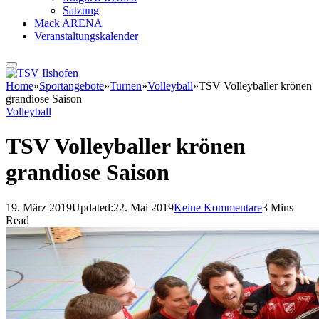
Satzung
Mack ARENA
Veranstaltungskalender
Home
»
Sportangebote
»
Turnen
»
Volleyball
»
TSV Volleyballer krönen
grandiose Saison
Volleyball
TSV Volleyballer krönen
grandiose Saison
19. März 2019
Updated:
22. Mai 2019
Keine Kommentare
3 Mins
Read