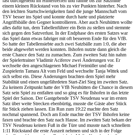
fast durchgehend im Hintertreffen und rannte bis zur Satzmitte
einem kleinen Rückstand von bis zu vier Punkten hinterher. Nach
den leichten Startschwierigkeiten fand die junge Mannschaft vom
TSV besser ins Spiel und konnte durch harte und platzierte
Angriffsbälle den Gegner kontrollieren. Aber auch Neuhütten wollte
alles dafür tun, dem Tabellenführer ein Bein zu stellen und stemmte
sich gegen den Satzverlust. In der Endphase des ersten Satzes war
das Spiel dann etwas fahriger mit oft besserem Ende für den VfB.
So hatte der Tabellensiebte auch zwei Satzbälle zum 1:0, die aber
beide abgewehrt werden konnten. Ilshofen nutzte dann gleich die
erste Chance den Satz zu zumachen. Zum zweiten Satz hin nahm
der Spielertrainer Vladimir Aciferov zwei Änderungen vor. Er
wechselte den angeschlagenen Michael Freimüller und die
Zuspielerin Tamara Alt vom Feld und wechselte Tanja Wittek und
sich selbst ein. Diese Änderungen brachten dem Spiel mehr
Stabilität und einen ungefährdeten Start-Ziel Sieg im zweiten Satz.
Zu keinem Zeitpunkt hatte der VfB Neuhütten die Chance in diesem
Satz sein Spiel zu entfalten und so ging es für Ilshofen in das letzte
Spiel der Saison. Der Gastgebende TSV Neudenau war im ersten
Satz über weite Strecken ebenbürtig, musste die Gäste aber Stück
für Stück ziehen lassen. Ein Run zum 19:22 machte den Satz
nochmal spannend. Doch am Ende machte der TSV Ilshofen keine
faxen und brachte den Satz nach Hause. Im zweiten Satz bekam der
TSV Neudenau keinen Fuß in die Türe und musste nach schnellem
1:11 Rückstand die erste Auszeit nehmen und sich in der Folge