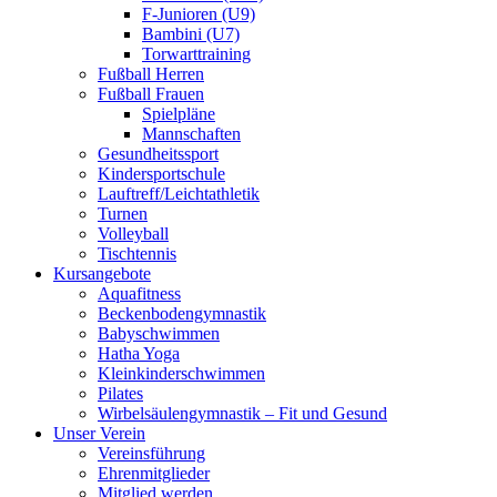
F-Junioren (U9)
Bambini (U7)
Torwarttraining
Fußball Herren
Fußball Frauen
Spielpläne
Mannschaften
Gesundheitssport
Kindersportschule
Lauftreff/Leichtathletik
Turnen
Volleyball
Tischtennis
Kursangebote
Aquafitness
Beckenbodengymnastik
Babyschwimmen
Hatha Yoga
Kleinkinderschwimmen
Pilates
Wirbelsäulengymnastik – Fit und Gesund
Unser Verein
Vereinsführung
Ehrenmitglieder
Mitglied werden