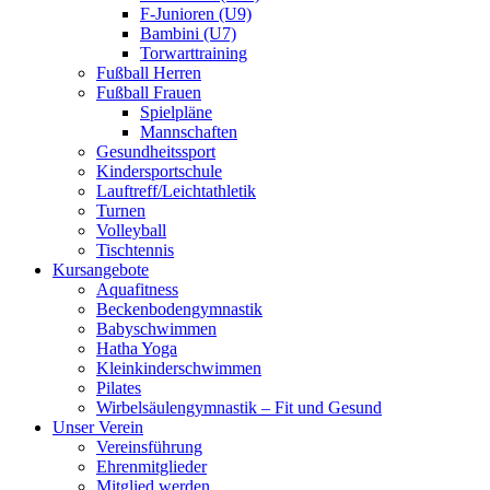
F-Junioren (U9)
Bambini (U7)
Torwarttraining
Fußball Herren
Fußball Frauen
Spielpläne
Mannschaften
Gesundheitssport
Kindersportschule
Lauftreff/Leichtathletik
Turnen
Volleyball
Tischtennis
Kursangebote
Aquafitness
Beckenbodengymnastik
Babyschwimmen
Hatha Yoga
Kleinkinderschwimmen
Pilates
Wirbelsäulengymnastik – Fit und Gesund
Unser Verein
Vereinsführung
Ehrenmitglieder
Mitglied werden