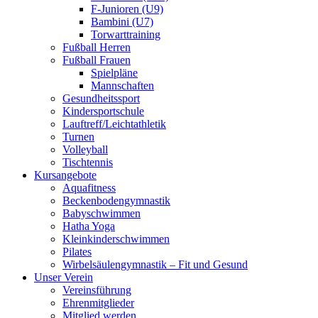
F-Junioren (U9)
Bambini (U7)
Torwarttraining
Fußball Herren
Fußball Frauen
Spielpläne
Mannschaften
Gesundheitssport
Kindersportschule
Lauftreff/Leichtathletik
Turnen
Volleyball
Tischtennis
Kursangebote
Aquafitness
Beckenbodengymnastik
Babyschwimmen
Hatha Yoga
Kleinkinderschwimmen
Pilates
Wirbelsäulengymnastik – Fit und Gesund
Unser Verein
Vereinsführung
Ehrenmitglieder
Mitglied werden