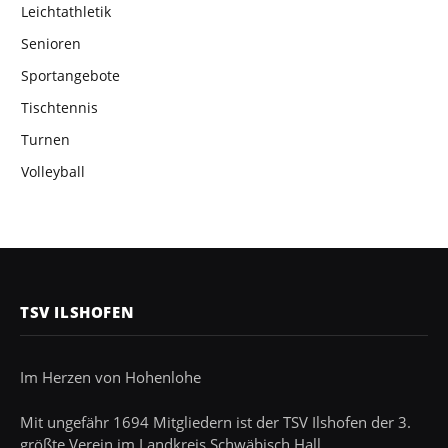
Leichtathletik
Senioren
Sportangebote
Tischtennis
Turnen
Volleyball
TSV ILSHOFEN
Im Herzen von Hohenlohe
Mit ungefähr 1694 Mitgliedern ist der TSV Ilshofen der 3.
größte Verein im Landkreis Schwäbisch Hall.