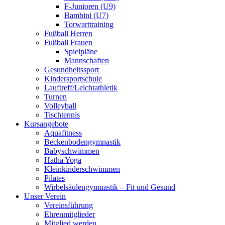
F-Junioren (U9)
Bambini (U7)
Torwarttraining
Fußball Herren
Fußball Frauen
Spielpläne
Mannschaften
Gesundheitssport
Kindersportschule
Lauftreff/Leichtathletik
Turnen
Volleyball
Tischtennis
Kursangebote
Aquafitness
Beckenbodengymnastik
Babyschwimmen
Hatha Yoga
Kleinkinderschwimmen
Pilates
Wirbelsäulengymnastik – Fit und Gesund
Unser Verein
Vereinsführung
Ehrenmitglieder
Mitglied werden