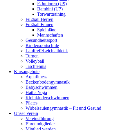
F-Junioren (U9)
Bambini (U7)
Torwarttraining
Fußball Herren
Fußball Frauen
Spielpläne
Mannschaften
Gesundheitssport
Kindersportschule
Lauftreff/Leichtathletik
Turnen
Volleyball
Tischtennis
Kursangebote
Aquafitness
Beckenbodengymnastik
Babyschwimmen
Hatha Yoga
Kleinkinderschwimmen
Pilates
Wirbelsäulengymnastik – Fit und Gesund
Unser Verein
Vereinsführung
Ehrenmitglieder
Mitglied werden