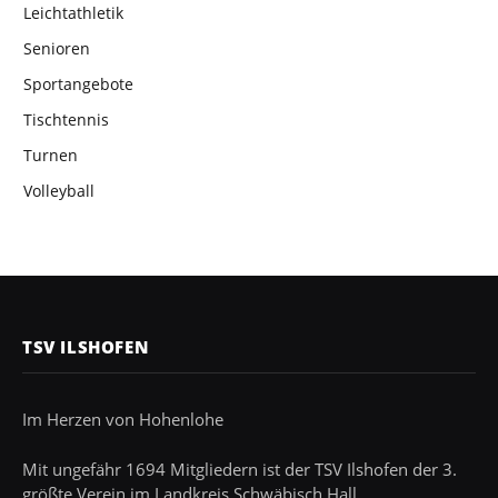
Leichtathletik
Senioren
Sportangebote
Tischtennis
Turnen
Volleyball
TSV ILSHOFEN
Im Herzen von Hohenlohe
Mit ungefähr 1694 Mitgliedern ist der TSV Ilshofen der 3.
größte Verein im Landkreis Schwäbisch Hall.