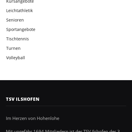
Kursangebote
Leichtathletik
Senioren
Sportangebote
Tischtennis
Turnen
Volleyball
TSV ILSHOFEN
Im Herzen von Hohenlohe
Mit ungefähr 1694 Mitgliedern ist der TSV Ilshofen der 3.