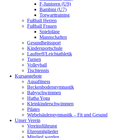
F-Junioren (U9)
Bambini (U7)
Torwarttraining
Fußball Herren
Fußball Frauen
Spielpläne
Mannschaften
Gesundheitssport
Kindersportschule
Lauftreff/Leichtathletik
Turnen
Volleyball
Tischtennis
Kursangebote
Aquafitness
Beckenbodengymnastik
Babyschwimmen
Hatha Yoga
Kleinkinderschwimmen
Pilates
Wirbelsäulengymnastik – Fit und Gesund
Unser Verein
Vereinsführung
Ehrenmitglieder
Mitglied werden