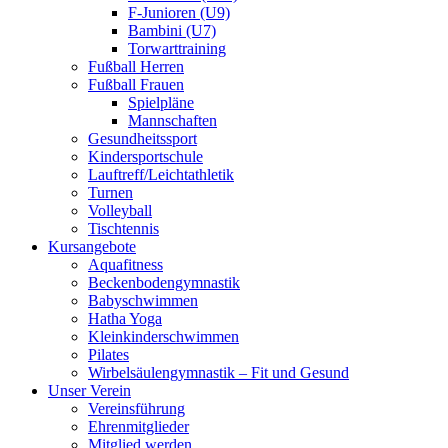
F-Junioren (U9)
Bambini (U7)
Torwarttraining
Fußball Herren
Fußball Frauen
Spielpläne
Mannschaften
Gesundheitssport
Kindersportschule
Lauftreff/Leichtathletik
Turnen
Volleyball
Tischtennis
Kursangebote
Aquafitness
Beckenbodengymnastik
Babyschwimmen
Hatha Yoga
Kleinkinderschwimmen
Pilates
Wirbelsäulengymnastik – Fit und Gesund
Unser Verein
Vereinsführung
Ehrenmitglieder
Mitglied werden