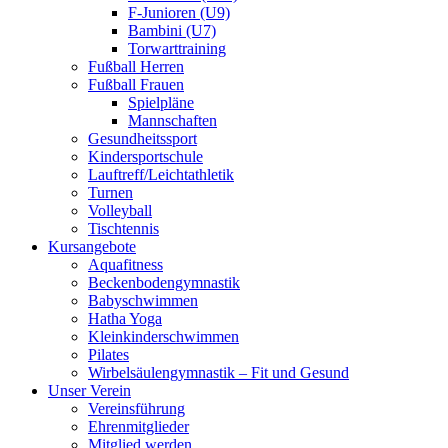
F-Junioren (U9)
Bambini (U7)
Torwarttraining
Fußball Herren
Fußball Frauen
Spielpläne
Mannschaften
Gesundheitssport
Kindersportschule
Lauftreff/Leichtathletik
Turnen
Volleyball
Tischtennis
Kursangebote
Aquafitness
Beckenbodengymnastik
Babyschwimmen
Hatha Yoga
Kleinkinderschwimmen
Pilates
Wirbelsäulengymnastik – Fit und Gesund
Unser Verein
Vereinsführung
Ehrenmitglieder
Mitglied werden