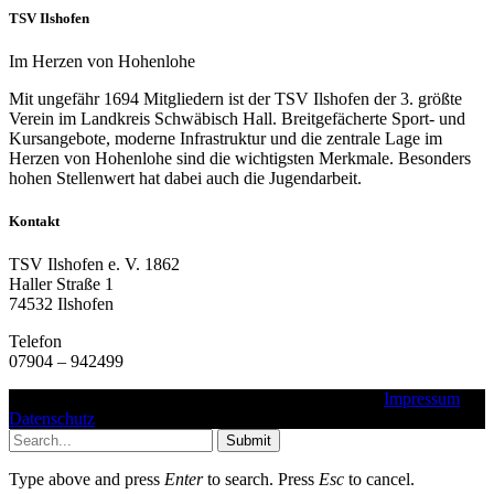
TSV Ilshofen
Im Herzen von Hohenlohe
Mit ungefähr 1694 Mitgliedern ist der TSV Ilshofen der 3. größte
Verein im Landkreis Schwäbisch Hall. Breitgefächerte Sport- und
Kursangebote, moderne Infrastruktur und die zentrale Lage im
Herzen von Hohenlohe sind die wichtigsten Merkmale. Besonders
hohen Stellenwert hat dabei auch die Jugendarbeit.
Kontakt
TSV Ilshofen e. V. 1862
Haller Straße 1
74532 Ilshofen
Telefon
07904 – 942499
Copyright © 2016 - 2025 - TSV Ilshofen e. V. 1862 |
Impressum
|
Datenschutz
Submit
Type above and press
Enter
to search. Press
Esc
to cancel.