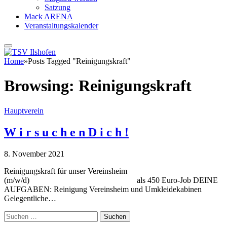
Satzung
Mack ARENA
Veranstaltungskalender
Home
»
Posts Tagged "Reinigungskraft"
Browsing:
Reinigungskraft
Hauptverein
W i r s u c h e n D i c h !
8. November 2021
Reinigungskraft für unser Vereinsheim
(m/w/d) als 450 Euro-Job DEINE
AUFGABEN: Reinigung Vereinsheim und Umkleidekabinen
Gelegentliche…
Suchen
nach: