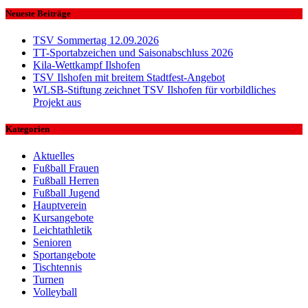
Neueste Beiträge
TSV Sommertag 12.09.2026
TT-Sportabzeichen und Saisonabschluss 2026
Kila-Wettkampf Ilshofen
TSV Ilshofen mit breitem Stadtfest-Angebot
WLSB-Stiftung zeichnet TSV Ilshofen für vorbildliches
Projekt aus
Kategorien
Aktuelles
Fußball Frauen
Fußball Herren
Fußball Jugend
Hauptverein
Kursangebote
Leichtathletik
Senioren
Sportangebote
Tischtennis
Turnen
Volleyball