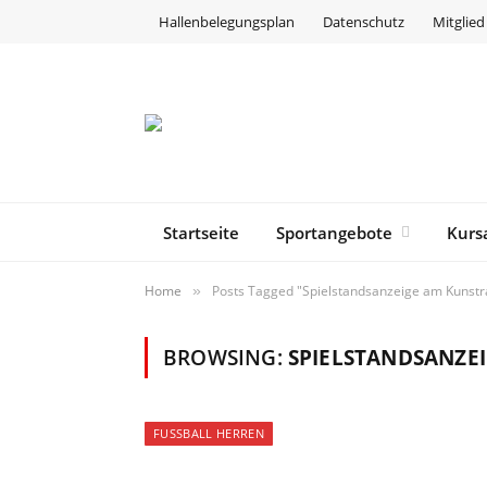
Hallenbelegungsplan
Datenschutz
Mitglie
Startseite
Sportangebote
Kurs
Home
Posts Tagged "Spielstandsanzeige am Kunstr
»
BROWSING:
SPIELSTANDSANZE
FUSSBALL HERREN