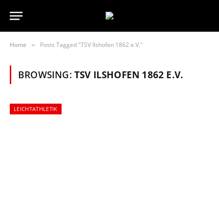
Home
Posts Tagged "TSV Ilshofen 1862 e.V."
»
BROWSING:
TSV ILSHOFEN 1862 E.V.
LEICHTATHLETIK