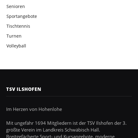
Senioren
Sportangebote
Tischtennis
Turnen
Volleyball
TSV ILSHOFEN
Im Herzen von Hohenlohe
Mit ungefähr 1694 Mitgliedern ist der TSV Ilshofen der 3.
größte Verein im Landkreis Schwäbisch Hall.
Breitgefächerte Sport- und Kursangebote, moderne