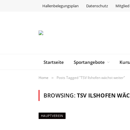
Hallenbelegungsplan
Datenschutz
Mitglie
Startseite
Sportangebote
Kurs
Home
Posts Tagged "TSV Ilshofen wächst weiter"
»
BROWSING:
TSV ILSHOFEN WÄC
HAUPTVEREIN