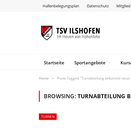
Hallenbelegungsplan
Datenschutz
Mitglie
Startseite
Sportangebote
Kurs
Home
Posts Tagged "Turnabteilung bekommt neue A
»
BROWSING:
TURNABTEILUNG B
TURNEN