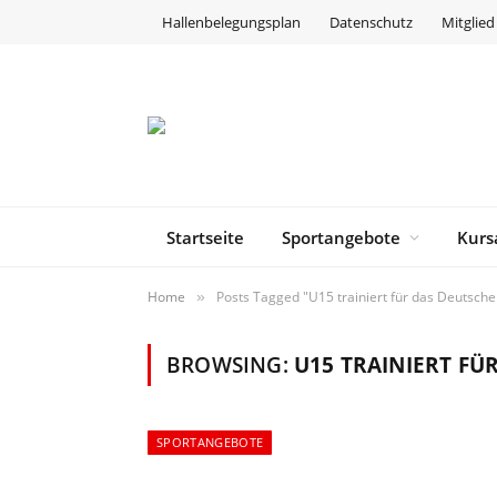
Hallenbelegungsplan
Datenschutz
Mitglie
Startseite
Sportangebote
Kurs
Home
Posts Tagged "U15 trainiert für das Deutsch
»
BROWSING:
U15 TRAINIERT FÜ
SPORTANGEBOTE