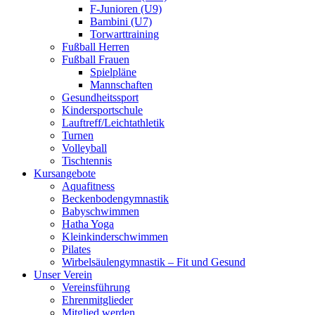
F-Junioren (U9)
Bambini (U7)
Torwarttraining
Fußball Herren
Fußball Frauen
Spielpläne
Mannschaften
Gesundheitssport
Kindersportschule
Lauftreff/Leichtathletik
Turnen
Volleyball
Tischtennis
Kursangebote
Aquafitness
Beckenbodengymnastik
Babyschwimmen
Hatha Yoga
Kleinkinderschwimmen
Pilates
Wirbelsäulengymnastik – Fit und Gesund
Unser Verein
Vereinsführung
Ehrenmitglieder
Mitglied werden