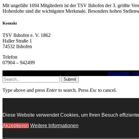
Mit ungefähr 1694 Mitgliedern ist der TSV Ilshofen der 3. größte Ve
Hohenlohe sind die wichtigsten Merkmale. Besonders hohen Stellenwe
Kontakt
TSV Ilshofen e. V. 1862
Haller Straße 1
74532 Ilshofen
Telefon
07904 – 942499
Copyright © 2016 - 2025 - TSV Ilshofen e. V. 1862 |
Impressum
|
Da
Submit
Type above and press
Enter
to search. Press
Esc
to cancel.
Diese Website verwendet Cookies, um Ihren Besuch effiziente
Akzeptieren
Weitere Informationen