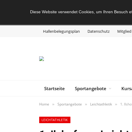
Diese Website verwendet Cookies, um Ihren Besuch ef
Hallenbelegungsplan
Datenschutz
Mitglie
Startseite
Sportangebote
Kurs
Home
Sportangebote
Leichtathletik
1. Ilsh
»
»
»
LEICHTATHLETIK