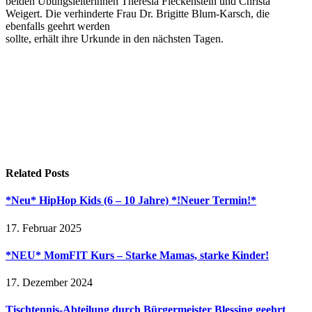
beiden Übungsleiterinnen Theresia Fleckenstein und Christa
Weigert. Die verhinderte Frau Dr. Brigitte Blum-Karsch, die
ebenfalls geehrt werden
sollte, erhält ihre Urkunde in den nächsten Tagen.
Related
Posts
*Neu* HipHop Kids (6 – 10 Jahre) *!Neuer Termin!*
17. Februar 2025
*NEU* MomFIT Kurs – Starke Mamas, starke Kinder!
17. Dezember 2024
Tischtennis-Abteilung durch Bürgermeister Blessing geehrt