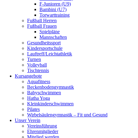
F-Junioren (U9)
Bambini (U7)
Torwarttraining
Fußball Herren
Fußball Frauen
Spielpläne
Mannschaften
Gesundheitssport
Kindersportschule
Lauftreff/Leichtathletik
Turnen
Volleyball
Tischtennis
Kursangebote
Aquafitness
Beckenbodengymnastik
Babyschwimmen
Hatha Yoga
Kleinkinderschwimmen
Pilates
Wirbelsäulengymnastik – Fit und Gesund
Unser Verein
Vereinsführung
Ehrenmitglieder
Mitglied werden