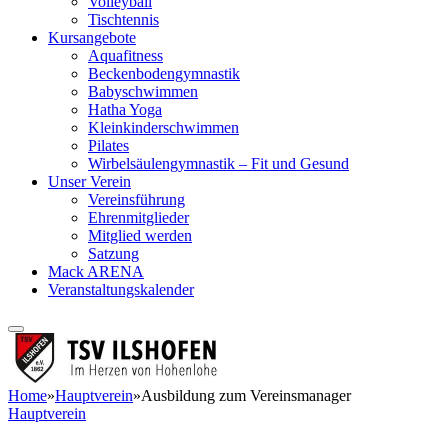
Volleyball
Tischtennis
Kursangebote
Aquafitness
Beckenbodengymnastik
Babyschwimmen
Hatha Yoga
Kleinkinderschwimmen
Pilates
Wirbelsäulengymnastik – Fit und Gesund
Unser Verein
Vereinsführung
Ehrenmitglieder
Mitglied werden
Satzung
Mack ARENA
Veranstaltungskalender
Home
»
Hauptverein
»
Ausbildung zum Vereinsmanager
Hauptverein