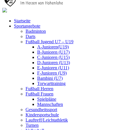
Startseite
Sportangebote
Badminton
Darts
Fußball Jugend U7 – U19
A-Junioren(U19)
B-Junioren (U17)
C-Junioren (U15)
D-Junioren (U13)
E-Junioren (U11)
F-Junioren (U9)
Bambini (U7)
Torwarttraining
Fußball Herren
Fußball Frauen
Spielpläne
Mannschaften
Gesundheitssport
Kindersportschule
Lauftreff/Leichtathletik
Turnen