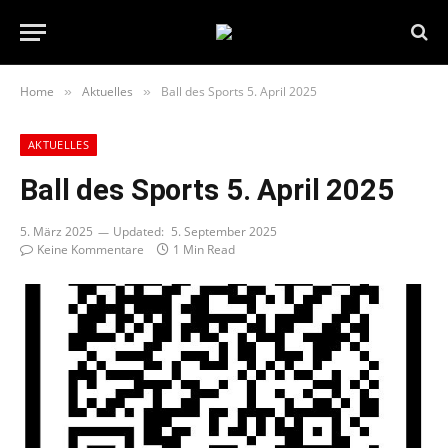
Home
Aktuelles
Ball des Sports 5. April 2025
»
»
AKTUELLES
Ball des Sports 5. April 2025
5. März 2025
Updated:
5. September 2025
Keine Kommentare
1 Min Read