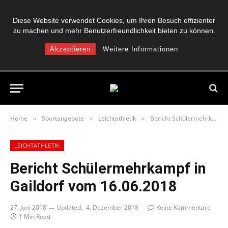
Diese Website verwendet Cookies, um Ihren Besuch effizienter
zu machen und mehr Benutzerfreundlichkeit bieten zu können.
Akzeptieren
Weitere Informationen
Home
Sportangebote
Leichtathletik
Bericht Schülermehrkampf in Gaildorf vom 16.06.2018
»
»
»
LEICHTATHLETIK
Bericht Schülermehrkampf in
Gaildorf vom 16.06.2018
27. Juni 2018
Updated:
4. Dezember 2018
Keine Kommentare
1 Min Read