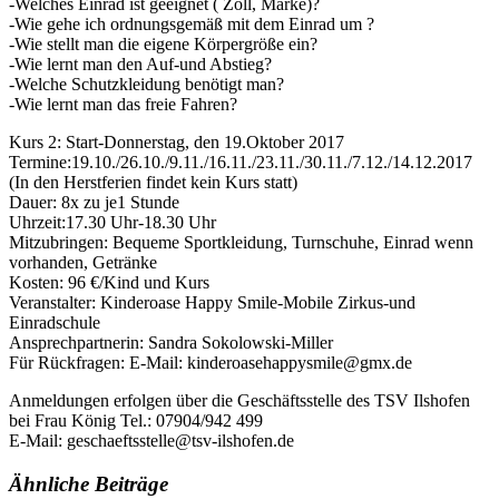
-Welches Einrad ist geeignet ( Zoll, Marke)?
-Wie gehe ich ordnungsgemäß mit dem Einrad um ?
-Wie stellt man die eigene Körpergröße ein?
-Wie lernt man den Auf-und Abstieg?
-Welche Schutzkleidung benötigt man?
-Wie lernt man das freie Fahren?
Kurs 2: Start-Donnerstag, den 19.Oktober 2017
Termine:19.10./26.10./9.11./16.11./23.11./30.11./7.12./14.12.2017
(In den Herstferien findet kein Kurs statt)
Dauer: 8x zu je1 Stunde
Uhrzeit:17.30 Uhr-18.30 Uhr
Mitzubringen: Bequeme Sportkleidung, Turnschuhe, Einrad wenn
vorhanden, Getränke
Kosten: 96 €/Kind und Kurs
Veranstalter: Kinderoase Happy Smile-Mobile Zirkus-und
Einradschule
Ansprechpartnerin: Sandra Sokolowski-Miller
Für Rückfragen: E-Mail: kinderoasehappysmile@gmx.de
Anmeldungen erfolgen über die Geschäftsstelle des TSV Ilshofen
bei Frau König Tel.: 07904/942 499
E-Mail: geschaeftsstelle@tsv-ilshofen.de
Ähnliche Beiträge