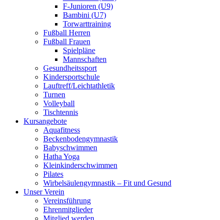
F-Junioren (U9)
Bambini (U7)
Torwarttraining
Fußball Herren
Fußball Frauen
Spielpläne
Mannschaften
Gesundheitssport
Kindersportschule
Lauftreff/Leichtathletik
Turnen
Volleyball
Tischtennis
Kursangebote
Aquafitness
Beckenbodengymnastik
Babyschwimmen
Hatha Yoga
Kleinkinderschwimmen
Pilates
Wirbelsäulengymnastik – Fit und Gesund
Unser Verein
Vereinsführung
Ehrenmitglieder
Mitglied werden