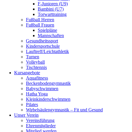
F-Junioren (U9)
Bambini (U7)
Torwarttraining
Fußball Herren
Fußball Frauen
Spielpläne
Mannschaften
Gesundheitssport
Kindersportschule
Lauftreff/Leichtathletik
Turnen
Volleyball
Tischtennis
Kursangebote
Aquafitness
Beckenbodengymnastik
Babyschwimmen
Hatha Yoga
Kleinkinderschwimmen
Pilates
Wirbelsäulengymnastik – Fit und Gesund
Unser Verein
Vereinsführung
Ehrenmitglieder
Mitglied werden