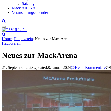
Satzung
Mack ARENA
Veranstaltungskalender
Home
»
Hauptverein
»
Neues zur MackArena
Hauptverein
Neues zur MackArena
21. September 2023
Updated:
8. Januar 2024
Keine Kommentare