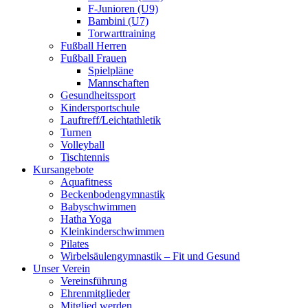
F-Junioren (U9)
Bambini (U7)
Torwarttraining
Fußball Herren
Fußball Frauen
Spielpläne
Mannschaften
Gesundheitssport
Kindersportschule
Lauftreff/Leichtathletik
Turnen
Volleyball
Tischtennis
Kursangebote
Aquafitness
Beckenbodengymnastik
Babyschwimmen
Hatha Yoga
Kleinkinderschwimmen
Pilates
Wirbelsäulengymnastik – Fit und Gesund
Unser Verein
Vereinsführung
Ehrenmitglieder
Mitglied werden