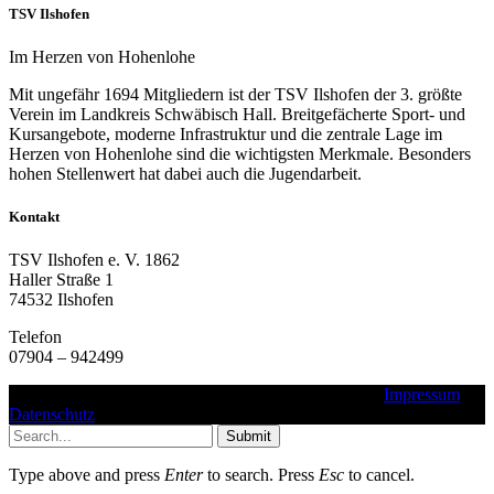
TSV Ilshofen
Im Herzen von Hohenlohe
Mit ungefähr 1694 Mitgliedern ist der TSV Ilshofen der 3. größte
Verein im Landkreis Schwäbisch Hall. Breitgefächerte Sport- und
Kursangebote, moderne Infrastruktur und die zentrale Lage im
Herzen von Hohenlohe sind die wichtigsten Merkmale. Besonders
hohen Stellenwert hat dabei auch die Jugendarbeit.
Kontakt
TSV Ilshofen e. V. 1862
Haller Straße 1
74532 Ilshofen
Telefon
07904 – 942499
Copyright © 2016 - 2025 - TSV Ilshofen e. V. 1862 |
Impressum
|
Datenschutz
Submit
Type above and press
Enter
to search. Press
Esc
to cancel.