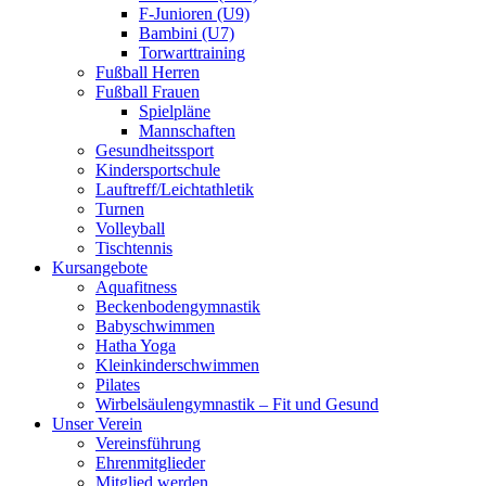
F-Junioren (U9)
Bambini (U7)
Torwarttraining
Fußball Herren
Fußball Frauen
Spielpläne
Mannschaften
Gesundheitssport
Kindersportschule
Lauftreff/Leichtathletik
Turnen
Volleyball
Tischtennis
Kursangebote
Aquafitness
Beckenbodengymnastik
Babyschwimmen
Hatha Yoga
Kleinkinderschwimmen
Pilates
Wirbelsäulengymnastik – Fit und Gesund
Unser Verein
Vereinsführung
Ehrenmitglieder
Mitglied werden