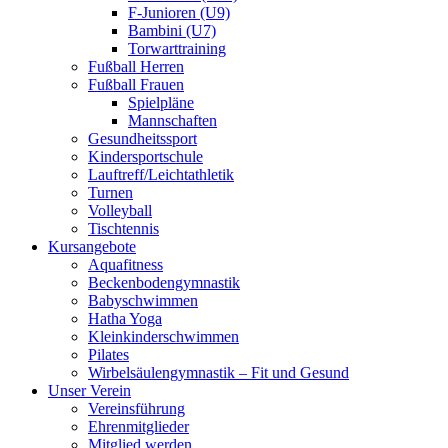
F-Junioren (U9)
Bambini (U7)
Torwarttraining
Fußball Herren
Fußball Frauen
Spielpläne
Mannschaften
Gesundheitssport
Kindersportschule
Lauftreff/Leichtathletik
Turnen
Volleyball
Tischtennis
Kursangebote
Aquafitness
Beckenbodengymnastik
Babyschwimmen
Hatha Yoga
Kleinkinderschwimmen
Pilates
Wirbelsäulengymnastik – Fit und Gesund
Unser Verein
Vereinsführung
Ehrenmitglieder
Mitglied werden