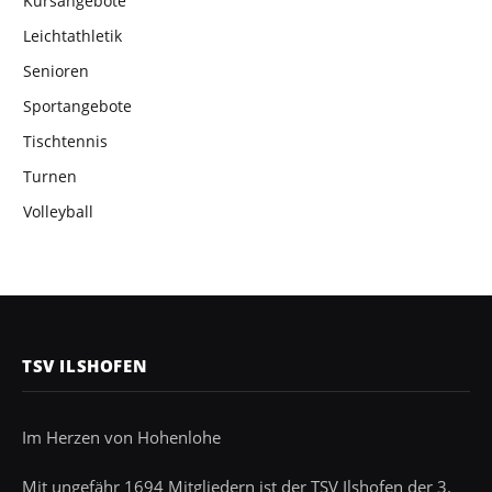
Kursangebote
Leichtathletik
Senioren
Sportangebote
Tischtennis
Turnen
Volleyball
TSV ILSHOFEN
Im Herzen von Hohenlohe
Mit ungefähr 1694 Mitgliedern ist der TSV Ilshofen der 3.