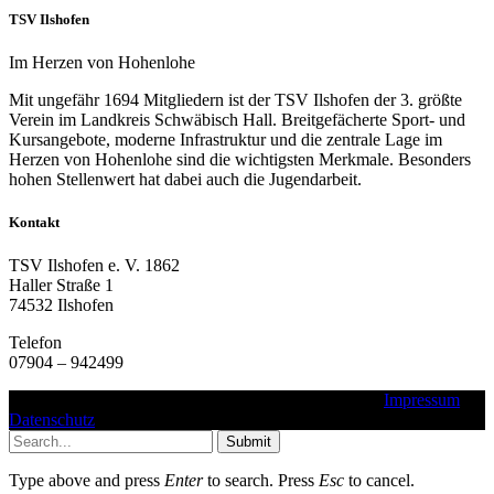
TSV Ilshofen
Im Herzen von Hohenlohe
Mit ungefähr 1694 Mitgliedern ist der TSV Ilshofen der 3. größte
Verein im Landkreis Schwäbisch Hall. Breitgefächerte Sport- und
Kursangebote, moderne Infrastruktur und die zentrale Lage im
Herzen von Hohenlohe sind die wichtigsten Merkmale. Besonders
hohen Stellenwert hat dabei auch die Jugendarbeit.
Kontakt
TSV Ilshofen e. V. 1862
Haller Straße 1
74532 Ilshofen
Telefon
07904 – 942499
Copyright © 2016 - 2025 - TSV Ilshofen e. V. 1862 |
Impressum
|
Datenschutz
Submit
Type above and press
Enter
to search. Press
Esc
to cancel.