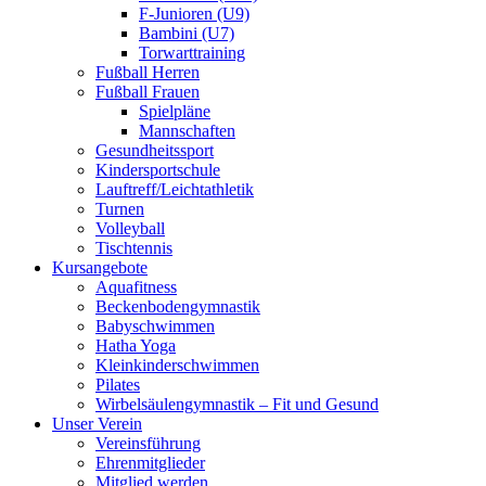
F-Junioren (U9)
Bambini (U7)
Torwarttraining
Fußball Herren
Fußball Frauen
Spielpläne
Mannschaften
Gesundheitssport
Kindersportschule
Lauftreff/Leichtathletik
Turnen
Volleyball
Tischtennis
Kursangebote
Aquafitness
Beckenbodengymnastik
Babyschwimmen
Hatha Yoga
Kleinkinderschwimmen
Pilates
Wirbelsäulengymnastik – Fit und Gesund
Unser Verein
Vereinsführung
Ehrenmitglieder
Mitglied werden