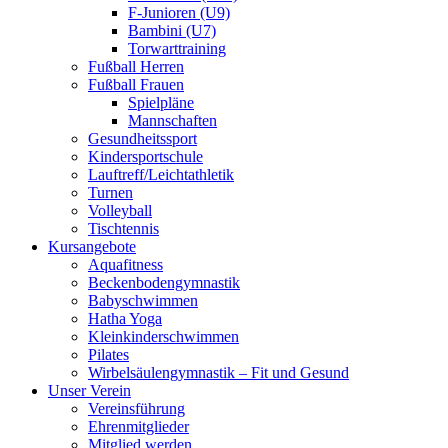
F-Junioren (U9)
Bambini (U7)
Torwarttraining
Fußball Herren
Fußball Frauen
Spielpläne
Mannschaften
Gesundheitssport
Kindersportschule
Lauftreff/Leichtathletik
Turnen
Volleyball
Tischtennis
Kursangebote
Aquafitness
Beckenbodengymnastik
Babyschwimmen
Hatha Yoga
Kleinkinderschwimmen
Pilates
Wirbelsäulengymnastik – Fit und Gesund
Unser Verein
Vereinsführung
Ehrenmitglieder
Mitglied werden