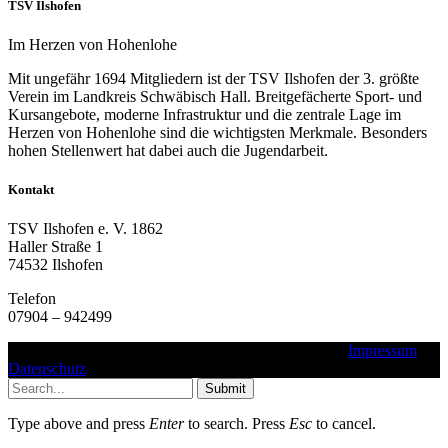
TSV Ilshofen
Im Herzen von Hohenlohe
Mit ungefähr 1694 Mitgliedern ist der TSV Ilshofen der 3. größte
Verein im Landkreis Schwäbisch Hall. Breitgefächerte Sport- und
Kursangebote, moderne Infrastruktur und die zentrale Lage im
Herzen von Hohenlohe sind die wichtigsten Merkmale. Besonders
hohen Stellenwert hat dabei auch die Jugendarbeit.
Kontakt
TSV Ilshofen e. V. 1862
Haller Straße 1
74532 Ilshofen
Telefon
07904 – 942499
Copyright © 2016 - 2025 - TSV Ilshofen e. V. 1862 |
Impressum
|
Datenschutz
Submit
Type above and press
Enter
to search. Press
Esc
to cancel.