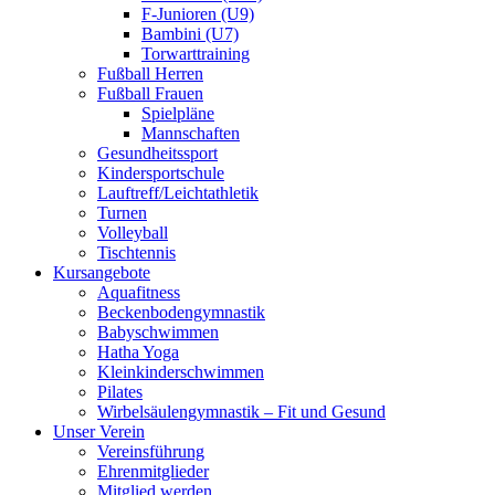
F-Junioren (U9)
Bambini (U7)
Torwarttraining
Fußball Herren
Fußball Frauen
Spielpläne
Mannschaften
Gesundheitssport
Kindersportschule
Lauftreff/Leichtathletik
Turnen
Volleyball
Tischtennis
Kursangebote
Aquafitness
Beckenbodengymnastik
Babyschwimmen
Hatha Yoga
Kleinkinderschwimmen
Pilates
Wirbelsäulengymnastik – Fit und Gesund
Unser Verein
Vereinsführung
Ehrenmitglieder
Mitglied werden