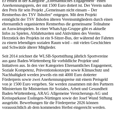
Er erhielt in der Kategorie „Ehrenamtliches Engagement“ einen
Anerkennungspreis, der mit 1500 Euro dotiert ist. Der Verein nahm
den Preis für sein Projekt „Gemeinsam nicht einsam – Der
Rentnerbus des TSV Ilshofen“ entgegen. Mit dem Projekt
ermöglicht der TSV Ilshofen älteren Vereinsmitgliedern durch einen
ehrenamtlich organisierten Rentnerbus die gemeinsame Teilnahme
an Auswärtsspielen. In einer WhatsApp-Gruppe gibt es aktuelle
Infos zu Spielen, Abfahrtszeiten und Aktivitäten des Vereins.
Herzstück des Projekts ist ein 9-Sitzer-Bus, der während der Fahrten
zu einem lebendigen sozialen Raum wird – mit vielen Geschichten
und Schwätzle älterer Mitglieder.
Seit 2014 zeichnet die WLSB-Sportstiftung jährlich Sportvereine
aus ganz Baden-Württemberg für vorbildliche Projekte und
Initiativen aus. In den vier Kategorien Ehrenamtliches Engagement,
Soziale Kompetenz, Präventionskonzepte sowie Klimaschutz und
Nachhaltigkeit werden jeweils ein mit 4000 Euro dotierter
Förderpreis sowie zwei Anerkennungspreise mit einem Preisgeld
von je 1500 Euro vergeben. Sie werden zusammen mit den Partnern
Ministerium für Ministerium für Soziales, Arbeit und Gesundheit
Baden-Württemberg, ARAG Allgemeine Versicherungs-AG und
Kreissparkasse Esslingen-Nürtingen sowie der Josef Wund Stiftung
ausgelobt. Bewerbungen für die Förderpreise 2026 können
voraussichtlich ab dem kommenden Herbst eingereicht werden.