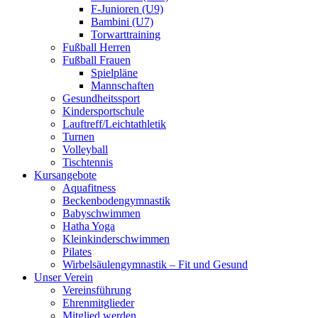
F-Junioren (U9)
Bambini (U7)
Torwarttraining
Fußball Herren
Fußball Frauen
Spielpläne
Mannschaften
Gesundheitssport
Kindersportschule
Lauftreff/Leichtathletik
Turnen
Volleyball
Tischtennis
Kursangebote
Aquafitness
Beckenbodengymnastik
Babyschwimmen
Hatha Yoga
Kleinkinderschwimmen
Pilates
Wirbelsäulengymnastik – Fit und Gesund
Unser Verein
Vereinsführung
Ehrenmitglieder
Mitglied werden