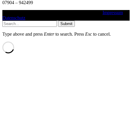
07904 – 942499
Copyright © 2016 - 2025 - TSV Ilshofen e. V. 1862 |
Impressum
|
Datenschutz
Submit
Type above and press
Enter
to search. Press
Esc
to cancel.