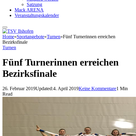
Satzung
Mack ARENA
Veranstaltungskalender
Home
»
Sportangebote
»
Turnen
»
Fünf Turnerinnen erreichen
Bezirksfinale
Turnen
Fünf Turnerinnen erreichen
Bezirksfinale
26. Februar 2019
Updated:
4. April 2019
Keine Kommentare
1 Min
Read