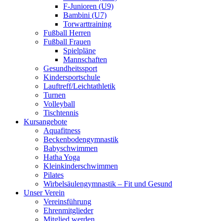
F-Junioren (U9)
Bambini (U7)
Torwarttraining
Fußball Herren
Fußball Frauen
Spielpläne
Mannschaften
Gesundheitssport
Kindersportschule
Lauftreff/Leichtathletik
Turnen
Volleyball
Tischtennis
Kursangebote
Aquafitness
Beckenbodengymnastik
Babyschwimmen
Hatha Yoga
Kleinkinderschwimmen
Pilates
Wirbelsäulengymnastik – Fit und Gesund
Unser Verein
Vereinsführung
Ehrenmitglieder
Mitglied werden