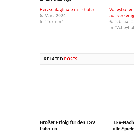
Ähnliche Beiträge
Herzschlagfinale in Ilshofen
Volleyballe
6. März 2024
auf vorzeiti
In "Turnen"
6. Februar 
In "Volleybal
RELATED
POSTS
Großer Erfolg für den TSV
TSV-Nach
Ilshofen
alle Spiel