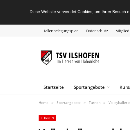
Diese Website verwendet Cookies, um Ihren Besuch ef
Hallenbelegungsplan
Datenschutz
Mitglie
Startseite
Sportangebote
Kurs
Home
Sportangebote
Turnen
Volleyballer 
»
»
»
TURNEN