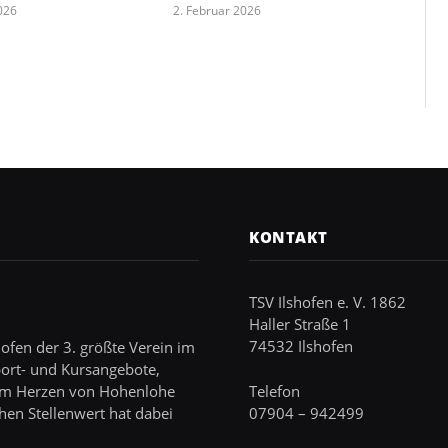
026
2. Februar 2026
KONTAKT
TSV Ilshofen e. V. 1862
Haller Straße 1
74532 Ilshofen
hofen der 3. größte Verein im
port- und Kursangebote,
 im Herzen von Hohenlohe
Telefon
hen Stellenwert hat dabei
07904 – 942499