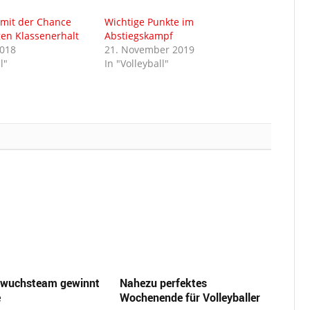
r mit der Chance
Wichtige Punkte im
gen Klassenerhalt
Abstiegskampf
2018
21. November 2019
l"
In "Volleyball"
wuchsteam gewinnt
Nahezu perfektes
e
Wochenende für Volleyballer