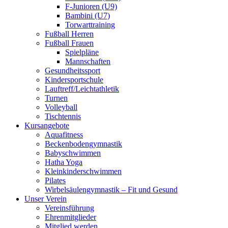
F-Junioren (U9)
Bambini (U7)
Torwarttraining
Fußball Herren
Fußball Frauen
Spielpläne
Mannschaften
Gesundheitssport
Kindersportschule
Lauftreff/Leichtathletik
Turnen
Volleyball
Tischtennis
Kursangebote
Aquafitness
Beckenbodengymnastik
Babyschwimmen
Hatha Yoga
Kleinkinderschwimmen
Pilates
Wirbelsäulengymnastik – Fit und Gesund
Unser Verein
Vereinsführung
Ehrenmitglieder
Mitglied werden