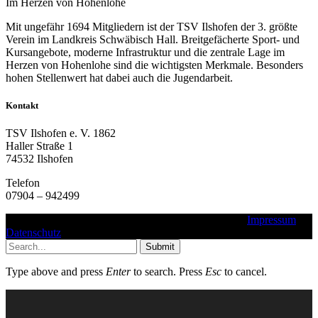
Im Herzen von Hohenlohe
Mit ungefähr 1694 Mitgliedern ist der TSV Ilshofen der 3. größte
Verein im Landkreis Schwäbisch Hall. Breitgefächerte Sport- und
Kursangebote, moderne Infrastruktur und die zentrale Lage im
Herzen von Hohenlohe sind die wichtigsten Merkmale. Besonders
hohen Stellenwert hat dabei auch die Jugendarbeit.
Kontakt
TSV Ilshofen e. V. 1862
Haller Straße 1
74532 Ilshofen
Telefon
07904 – 942499
Copyright © 2016 - 2025 - TSV Ilshofen e. V. 1862 |
Impressum
|
Datenschutz
Submit
Type above and press
Enter
to search. Press
Esc
to cancel.