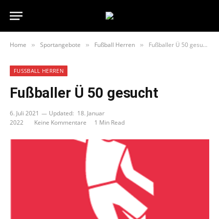
Home
Sportangebote
Fußball Herren
Fußballer Ü 50 gesucht
»
»
»
FUSSBALL HERREN
Fußballer Ü 50 gesucht
6. Juli 2021
Updated:
18. Januar
2022
Keine Kommentare
1 Min Read